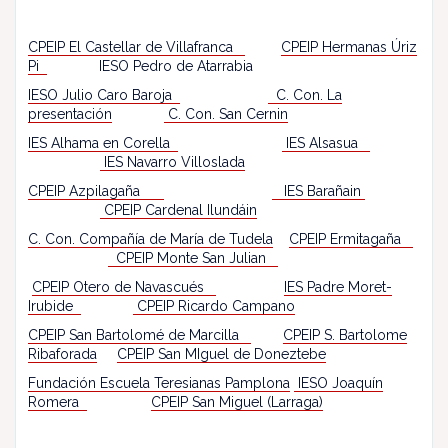
CPEIP El Castellar
de Villafranca
CPEIP Hermanas Úriz
Pi
IESO Pedro de Atarrabia
IESO Julio Caro Baroja
C. Con. La
presentación
C. Con. San Cernin
IES Alhama en Corella
IES Alsasua
IES Navarro Villoslada
CPEIP Azpilagaña
IES Barañain
CPEIP Cardenal Ilundáin
C. Con. Compañía de María de Tudela
CPEIP Ermitagaña
CPEIP Monte San Julian
CPEIP Otero de Navascués
IES Padre Moret-
Irubide
CPEIP Ricardo Campano
CPEIP San Bartolomé de Marcilla
CPEIP S. Bartolome
Ribaforada
CPEIP San MIguel de Doneztebe
Fundación Escuela Teresianas Pamplona
IESO Joaquín
Romera
CPEIP San Miguel (Larraga)