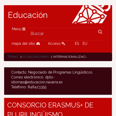
Educación
Menú
mapa del sitio
Acceso
ES
EU
TEMAS
PLURILINGÜISMO
INTERNACIONALIZACIÓN
Contacto: Negociado de Programas Lingüísticos
Correo electrónico: dpto-
idiomas@educacion.navarra.es
Teléfono: 848423355
CONSORCIO ERASMUS+ DE
PLURILINGÜISMO