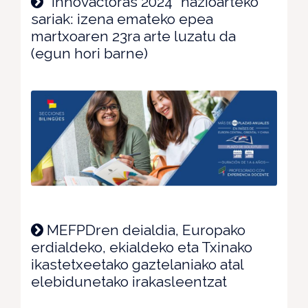
"Innovactoras 2024" nazioarteko
sariak: izena emateko epea
martxoaren 23ra arte luzatu da
(egun hori barne)
MEFPDren deialdia, Europako
erdialdeko, ekialdeko eta Txinako
ikastetxeetako gaztelaniako atal
elebidunetako irakasleentzat