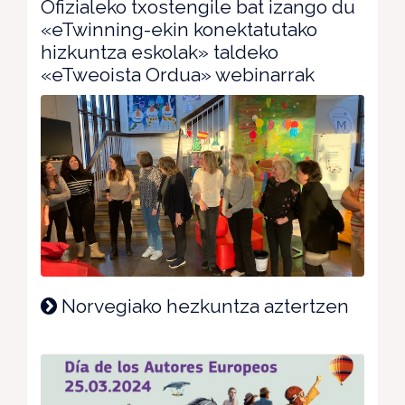
Ofizialeko txostengile bat izango du
«eTwinning-ekin konektatutako
hizkuntza eskolak» taldeko
«eTweoista Ordua» webinarrak
Norvegiako hezkuntza aztertzen