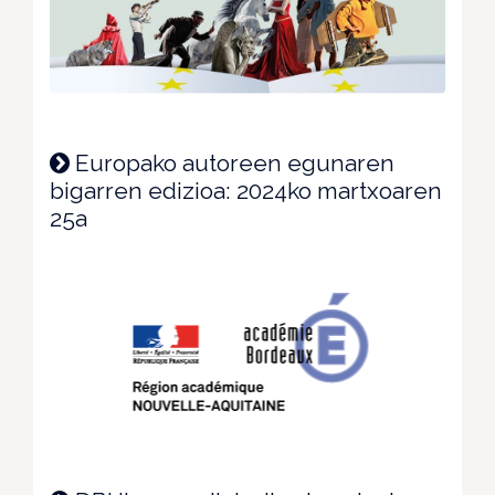
Europako autoreen egunaren
bigarren edizioa: 2024ko martxoaren
25a