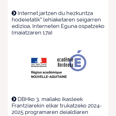
Internet jartzen du hezkuntza
hodeietatik" lehiaketaren seigarren
edizioa, Interneten Eguna ospatzeko
(maiatzaren 17a)
DBHko 3. mailako ikasleek
Frantziarekin elkar trukatzeko 2024-
2025 programaren deialdiaren