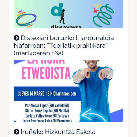
Dislexiari buruzko I. jardunaldia
Nafarroan: “Teoriatik praktikara”
(martxoaren 16a)
Iruñeko Hizkuntza Eskola