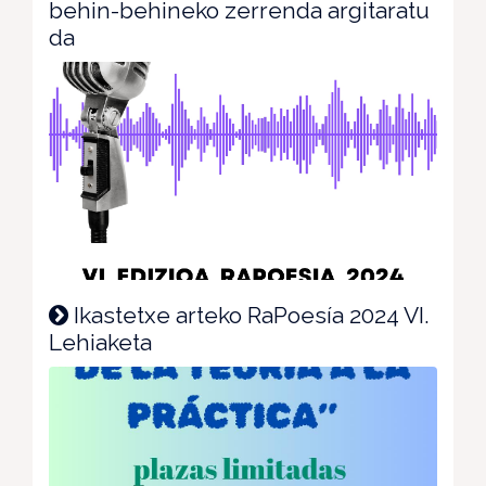
behin-behineko zerrenda argitaratu
da
Ikastetxe arteko RaPoesía 2024 VI.
Lehiaketa