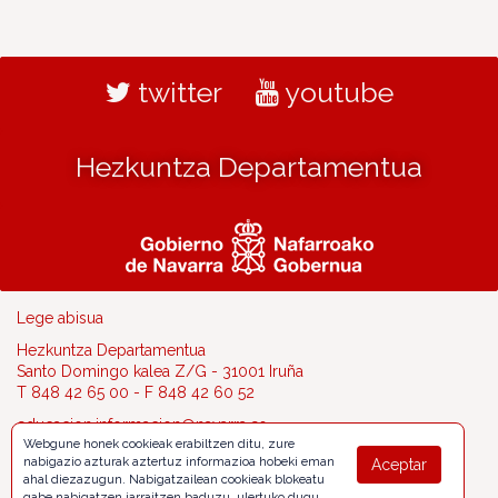
twitter
youtube
Hezkuntza Departamentua
Lege abisua
Hezkuntza Departamentua
Santo Domingo kalea Z/G - 31001 Iruña
T 848 42 65 00 - F 848 42 60 52
educacion.informacion@navarra.es
Webgune honek cookieak erabiltzen ditu, zure
nabigazio azturak aztertuz informazioa hobeki eman
Aceptar
ahal diezazugun. Nabigatzailean cookieak blokeatu
gabe nabigatzen jarraitzen baduzu, ulertuko dugu