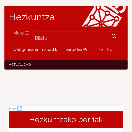
Hezkuntza
Menu
webgunearen mapa
Sarbidea
ES
EU
ACTUALIDAD
(Leiho
RSS
berria
Hezkuntzako berriak
ireki)