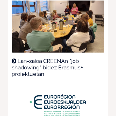
Lan-saioa CREENAn "job
shadowing" bidez Erasmus+
proiektuetan