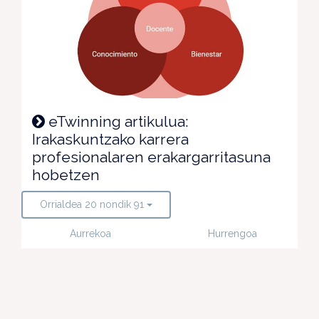
eTwinning artikulua:
Irakaskuntzako karrera
profesionalaren erakargarritasuna
hobetzen
Orrialdea 20 nondik 91
Aurrekoa
Hurrengoa