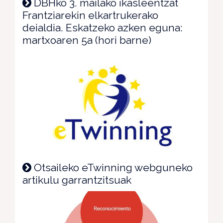
DBHko 3. mailako ikasleentzat
Frantziarekin elkartrukerako
deialdia. Eskatzeko azken eguna:
martxoaren 5a (hori barne)
Otsaileko eTwinning webguneko
artikulu garrantzitsuak