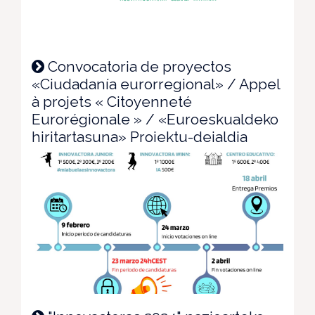
Convocatoria de proyectos
«Ciudadanía eurorregional» / Appel
à projets « Citoyenneté
Eurorégionale » / «Euroeskualdeko
hiritartasuna» Proiektu-deialdia