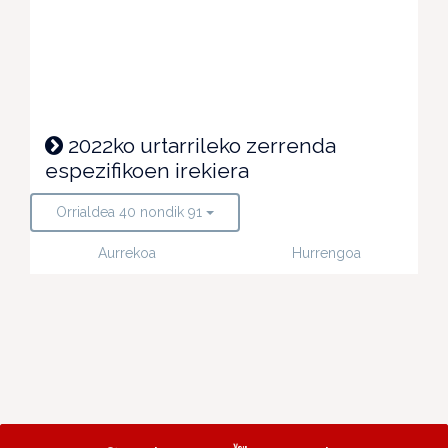
2022ko urtarrileko zerrenda
espezifikoen irekiera
Orrialdea 40 nondik 91
Aurrekoa
Hurrengoa