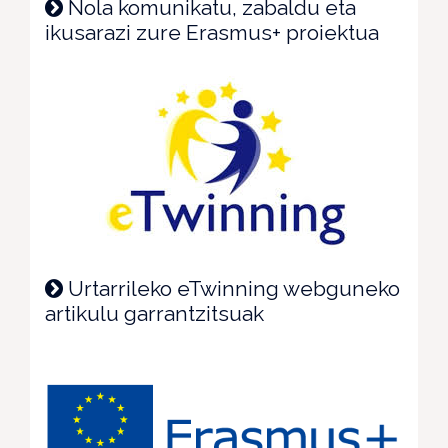
Nola komunikatu, zabaldu eta
ikusarazi zure Erasmus+ proiektua
Urtarrileko eTwinning webguneko
artikulu garrantzitsuak