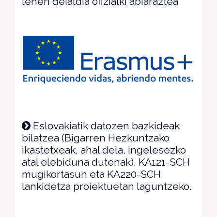
lehen deialdia ofizialki abiaraztea
Eslovakiatik datozen bazkideak
bilatzea (Bigarren Hezkuntzako
ikastetxeak, ahal dela, ingelesezko
atal elebiduna dutenak), KA121-SCH
mugikortasun eta KA220-SCH
lankidetza proiektuetan laguntzeko.