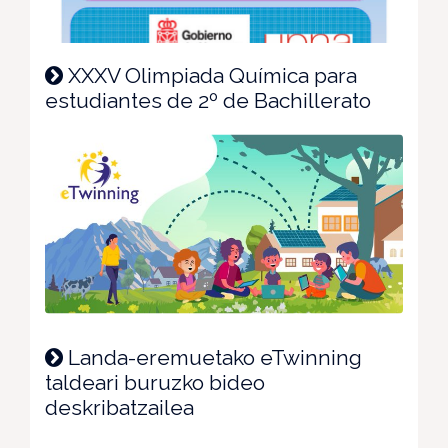
XXXV Olimpiada Química para
estudiantes de 2º de Bachillerato
Landa-eremuetako eTwinning
taldeari buruzko bideo
deskribatzailea