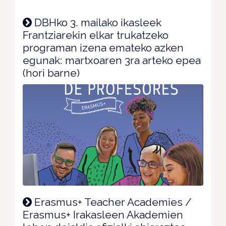
DBHko 3. mailako ikasleek
Frantziarekin elkar trukatzeko
programan izena emateko azken
egunak: martxoaren 3ra arteko epea
(hori barne)
Erasmus+ Teacher Academies /
Erasmus+ Irakasleen Akademien