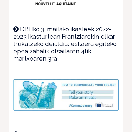
DBHko 3. mailako ikasleek 2022-
2023 ikasturtean Frantziarekin elkar
trukatzeko deialdia: eskaera egiteko
epea zabalik otsailaren 4tik
martxoaren 3ra