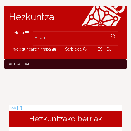
Hezkuntza
Menu
webgunearen mapa
Sarbidea
ES
EU
ACTUALIDAD
(Leiho
RSS
berria
Hezkuntzako berriak
ireki)