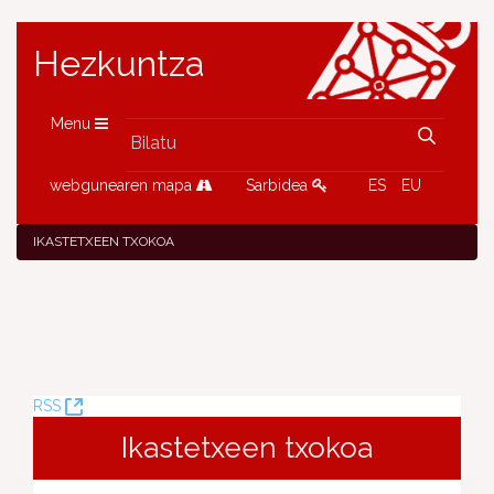
Hezkuntza
Menu
webgunearen mapa
Sarbidea
ES
EU
IKASTETXEEN TXOKOA
(Leiho
RSS
berria
Ikastetxeen txokoa
ireki)