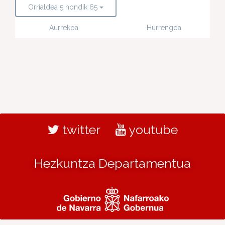
Orrialdea 5 nondik 65
Aurrekoa
Hurrengoa
twitter
youtube
Hezkuntza Departamentua