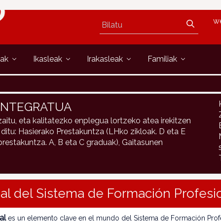
w
oak
Ikasleak
Irakasleak
Familiak
 INTEGRATUA
aitu, eta kalitatezko enplegua lortzeko atea irekitzen
 ditu: Hasierako Prestakuntza (LHko zikloak. D eta E
restakuntza. A, B eta C graduak), Gaitasunen
nal del Sistema de Formación Profesi
al
es un elemento clave en el mundo del Sistema de Formación Prof