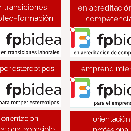
 transiciones
en acreditació
leo-formación
competenci
per estereotipos
emprendimie
orientación
orientación
esional accesible
profesional