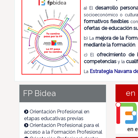
desarrollo person
a) El
socioeconómico o cultural
formativos flexibles
conf
ofertas de educación su
mejora de la Form
b) La
mediante la formación
.
ofrecimiento de 
c) El
competencias
cuali
y la
Estrategia Navarra d
La
en 
FP Bidea
Orientación Profesional en
etapas educativas previas
Orientación Profesional para el
acceso a la Formación Profesional