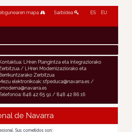
ebgunearen mapa
Sarbidea
ES
EU
Kontaktua: LHren Plangintza eta Integraziorako
Zerbitzua / LHren Modernizaziorako eta
Berrikuntzarako Zerbitzua
Mezu elektronikoak: sfpeduca@navarra.es /
smoderna@navarra.es
Telefonoa: 848 42 65 91 / 848 42 86 16
onal de Navarra
esional. Sus cometidos son: