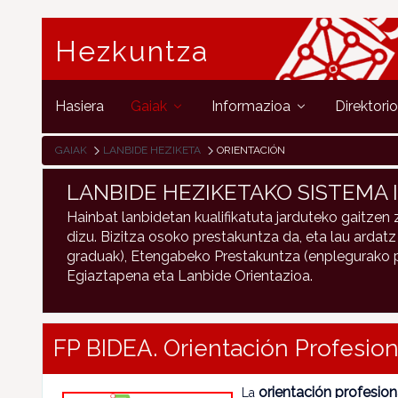
Hezkuntza
Hasiera
Gaiak
Informazioa
Direktori
GAIAK
LANBIDE HEZIKETA
ORIENTACIÓN
LANBIDE HEZIKETAKO SISTEMA
Hainbat lanbidetan kualifikatuta jarduteko gaitzen z
dizu. Bizitza osoko prestakuntza da, eta lau ardatz
graduak), Etengabeko Prestakuntza (enplegurako p
Egiaztapena eta Lanbide Orientazioa.
FP BIDEA. Orientación Profesio
orientación profesion
La