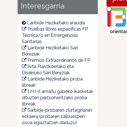
Interesgarria
Lanbide Heziketako araudia
Pruebas libres específicas FP
Técnica/o en Emergencias
Sanitarias
Lanbide Heziketako Sari
Bereziak
Premios Extraordinarios de FP
Arte Plastikoetako eta
Diseinuko Sari Bereziak
Lanbide Heziketako proba
libreak
LH I-II amaitu gabeko ikasketak
dituzten pertsonentzako proba
libreak
Sarbide-probaren ziurtagiriaren
eskaera (probaren salbuespen
osoa egiaztatzen daduzu)