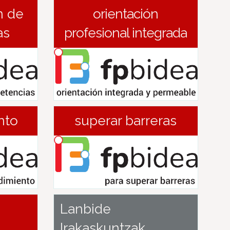
n de
orientación
as
profesional integrada
nto
superar barreras
Lanbide
Irakaskuntzak