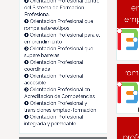
Orientación Profesional dentro
en
del Sistema de Formación
Profesional
emp
Orientación Profesional que
rompa estereotipos
Orientación Profesional para el
emprendimiento
Orientación Profesional que
supere barreras
Orientación Profesional
coordinada
rom
Orientación Profesional
accesible
Orientación Profesional en
Acreditación de Competencias
Orientación Profesional y
transiciones empleo-formación
Orientación Profesional
integrada y permeable
prof