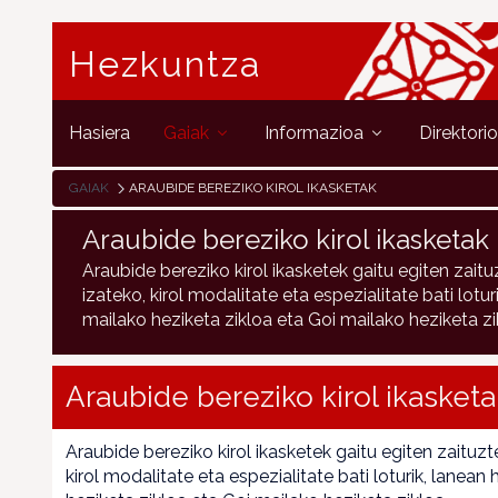
Hezkuntza
Hasiera
Gaiak
Informazioa
Direktori
GAIAK
ARAUBIDE BEREZIKO KIROL IKASKETAK
Araubide bereziko kirol ikasketak
Araubide bereziko kirol ikasketek gaitu egiten zaitu
izateko, kirol modalitate eta espezialitate bati lotu
mailako heziketa zikloa eta Goi mailako heziketa zi
Araubide bereziko kirol ikasketa
Araubide bereziko kirol ikasketek gaitu egiten zaituzte
kirol modalitate eta espezialitate bati loturik, lanea