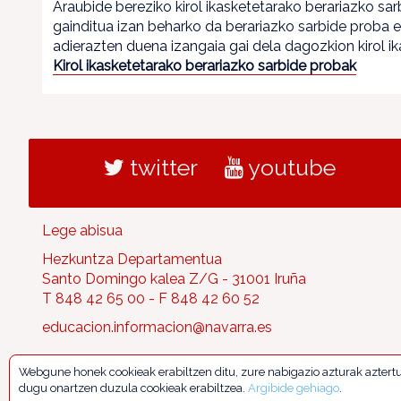
Araubide bereziko kirol ikasketetarako berariazko sa
gainditua izan beharko da berariazko sarbide proba 
adierazten duena izangaia gai dela dagozkion kirol i
Kirol ikasketetarako berariazko sarbide probak
twitter
youtube
Lege abisua
Hezkuntza Departamentua
Santo Domingo kalea Z/G - 31001 Iruña
T 848 42 65 00 - F 848 42 60 52
educacion.informacion@navarra.es
Webgune honek cookieak erabiltzen ditu, zure nabigazio azturak aztert
dugu onartzen duzula cookieak erabiltzea.
Argibide gehiago
.