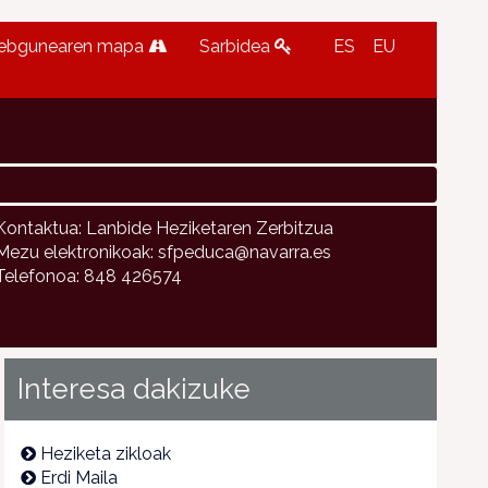
ebgunearen mapa
Sarbidea
ES
EU
Kontaktua: Lanbide Heziketaren Zerbitzua
Mezu elektronikoak: sfpeduca@navarra.es
Telefonoa: 848 426574
Interesa dakizuke
Heziketa zikloak
Erdi Maila