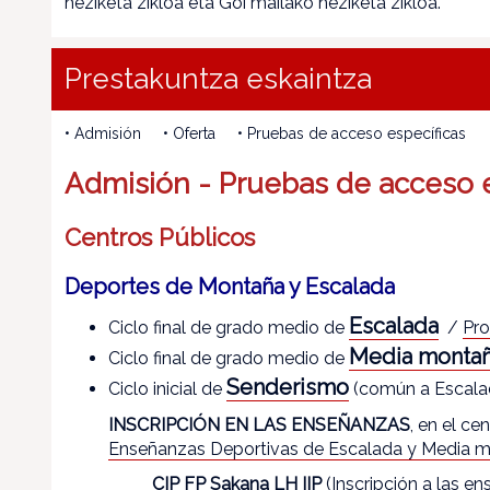
heziketa zikloa eta Goi mailako heziketa zikloa.
Prestakuntza eskaintza
• Admisión • Oferta • Pruebas de acceso específicas
Admisión - Pruebas de acceso e
Centros Públicos
Deportes de Montaña y Escalada
Escalada
Ciclo final de grado medio de
/
Pro
Media monta
Ciclo final de grado medio de
Sende
rismo
Ciclo inicial de
(común a Escala
INSCRIPCIÓN EN LAS ENSEÑANZAS
, en el c
Enseñanzas Deportivas de Escalada y Media 
CIP FP Sakana LH IIP
(Inscripción a las