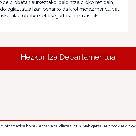
rbide probetan aurkezteko, baldintza orokorrez gain,
edo egiaztatua izan beharko da kirol merezimendu bat,
kasketak probetxuz eta segurtasunez ikasteko.
Hezkuntza Departamentua
uz informazioa hobeki eman ahal diezazugun. Nabigatzailean cookieak blok