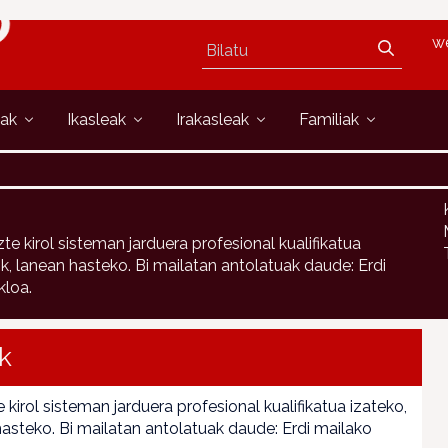
w
oak
Ikasleak
Irakasleak
Familiak
zte kirol sisteman jarduera profesional kualifikatua
rik, lanean hasteko. Bi mailatan antolatuak daude: Erdi
kloa.
k
 kirol sisteman jarduera profesional kualifikatua izateko,
n hasteko. Bi mailatan antolatuak daude: Erdi mailako