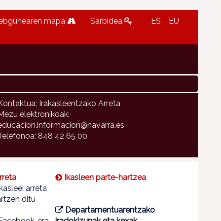
ebgunearen mapa
Sarbidea
ES
EU
Kontaktua: Irakasleentzako Arreta
Mezu elektronikoak:
educacion.informacion@navarra.es
Telefonoa: 848 42 65 00
rreta
Ikasleen parte-hartzea
asleei arreta
rtzen ditu
Departamentuarentzako
Facebook-era
iradokizunak eta kexak