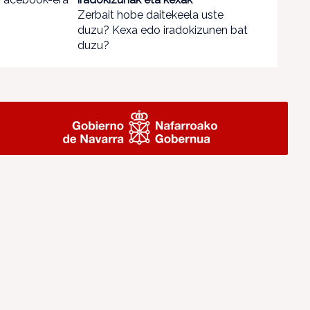
Zerbait hobe daitekeela uste
duzu? Kexa edo iradokizunen bat
duzu?