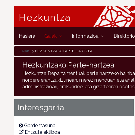
Hezkuntza
Hasiera
Gaiak
Informazioa
Direktori
GAIAK
HEZKUNTZAKO PARTE-HARTZEA
Hezkuntzako Parte-hartzea
Hezkuntza Departamentuak parte hartzeko hainbat b
norbere erantzukizunean, merezimenduan eta ahalegine
administrazioari, erakundeei eta gizartearen osota
Interesgarria
Gardentasuna
Entzute aktiboa