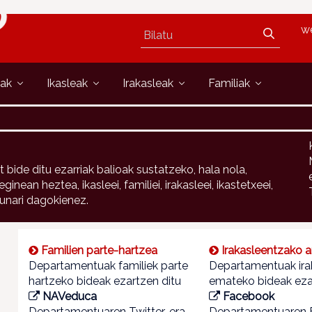
w
oak
Ikasleak
Irakasleak
Familiak
ide ditu ezarriak balioak sustatzeko, hala nola,
an heztea, ikasleei, familiei, irakasleei, ikastetxeei,
sunari dagokienez.
Familien parte-hartzea
Irakasleentzako a
Departamentuak familiek parte
Departamentuak irak
hartzeko bideak ezartzen ditu
emateko bideak eza
NAVeduca
Facebook
Departamentuaren Twitter-era
Departamentuaren 