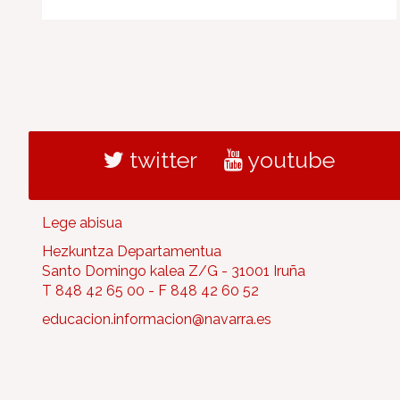
twitter
youtube
Lege abisua
Hezkuntza Departamentua
Santo Domingo kalea Z/G - 31001 Iruña
T 848 42 65 00 - F 848 42 60 52
educacion.informacion@navarra.es