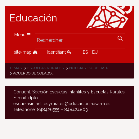
Educación
Menu
site-map
Identifiant
ES
EU
TEMAS
ESCUELAS RURALES
NOTICIAS ESCUELAS RURALES
ACUERDO DE COLABORACIÓN ENTRE LA COMISIÓN DE CO-EDUCACIÓN DEL COLEGIO DE IGANTZI Y LA ASOCIACIÓN LORHAZI
Contient: Sección Escuelas Infantiles y Escuelas Rurales
E-mail: dpto-
escuelasinfantilesyrurales@educacion.navarra.es
Téléphone: 848426555 – 848424803