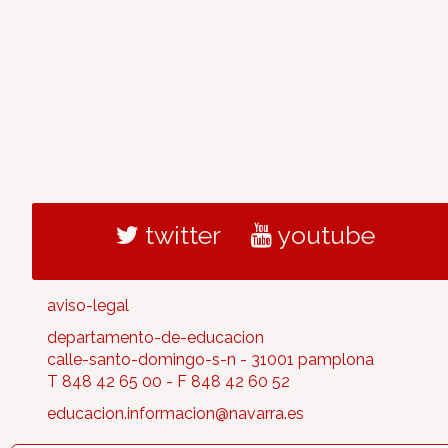
twitter
youtube
aviso-legal
departamento-de-educacion
calle-santo-domingo-s-n - 31001 pamplona
T 848 42 65 00 - F 848 42 60 52
educacion.informacion@navarra.es