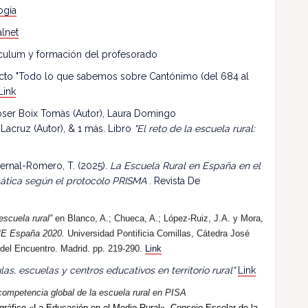
ogía
lnet
riculum y formación del profesorado
ecto "Todo lo que sabemos sobre Cantónimo (del 684 al
Link
 Roser Boix Tomàs (Autor), Laura Domingo
 Lacruz (Autor), & 1 más. Libro
"El reto de la escuela rural:
ernal-Romero, T. (2025).
La Escuela Rural en España en el
mática según el protocolo PRISMA
. Revista De
escuela rural”
en Blanco, A.; Chueca, A.; López-Ruiz, J.A. y Mora,
E España 2020.
Universidad Pontificia Comillas, Cátedra José
 del Encuentro. Madrid. pp. 219-290.
Link
las, escuelas y centros educativos en territorio rural"
Link
competencia global de la escuela rural en PISA
ráfico «La Educación en el Medio Rural». Consejo Escolar de la