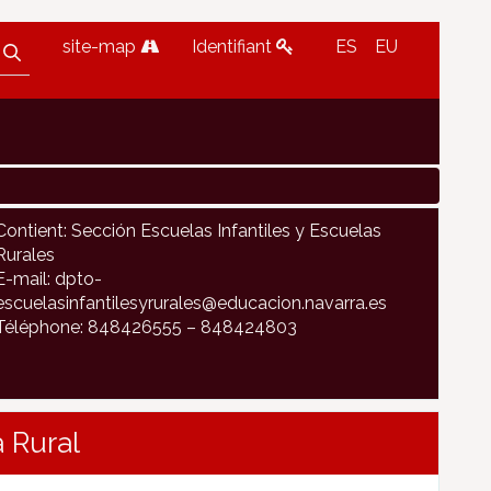
site-map
Identifiant
ES
EU
Contient: Sección Escuelas Infantiles y Escuelas
Rurales
E-mail: dpto-
escuelasinfantilesyrurales@educacion.navarra.es
Téléphone: 848426555 – 848424803
 Rural