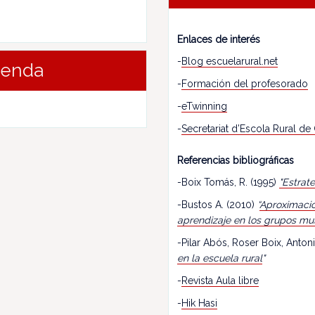
Enlaces de interés
-
Blog escuelarural.net
renda
-
Formación del profesorado
-
eTwinning
-
Secretariat d’Escola Rural de
Referencias bibliográficas
-Boix Tomás, R. (1995)
"Estrat
-Bustos A. (2010)
“
Aproximació
aprendizaje en los grupos mu
-Pilar Abós, Roser Boix, Antoni
en la escuela rural
"
-
Revista Aula libre
-
Hik Hasi