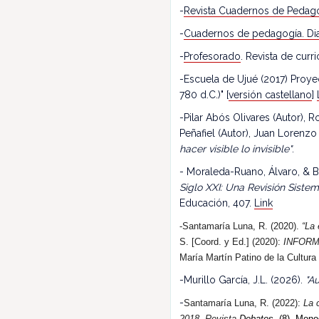
-
Revista Cuadernos de Pedag
-
Cuadernos de pedagogía. Dia
-
Profesorado
. Revista de cur
-Escuela de Ujué (2017) Proy
780 d.C.)" [
versión castellano
]
-Pilar Abós Olivares (Autor),
Peñafiel (Autor), Juan Lorenzo
hacer visible lo invisible"
.
- Moraleda-Ruano, Álvaro, & B
Siglo XXI: Una Revisión Siste
Educación, 407.
Link
-Santamaría Luna, R. (2020).
“La 
S. [Coord. y Ed.] (2020):
INFORM
María Martín Patino de la Cultura
-Murillo García, J.L. (2026).
"Au
-
Santamaría Luna, R. (202
2
):
La 
2018.
R
evista
Debates.
(8). Monog