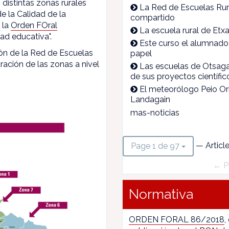
 distintas zonas rurales
La Red de Escuelas Rura
e la Calidad de la
compartido
 la
Orden FOral
La escuela rural de Etx
ad educativa".
Este curso el alumnado 
ón de la Red de Escuelas
papel
ración de las zonas a nivel
Las escuelas de Otsagab
de sus proyectos científic
El meteorólogo Peio Ori
Landagain
mas-noticias
— Articl
Page 1 de 97
← P
Normativa
ORDEN FORAL 86/2018
,