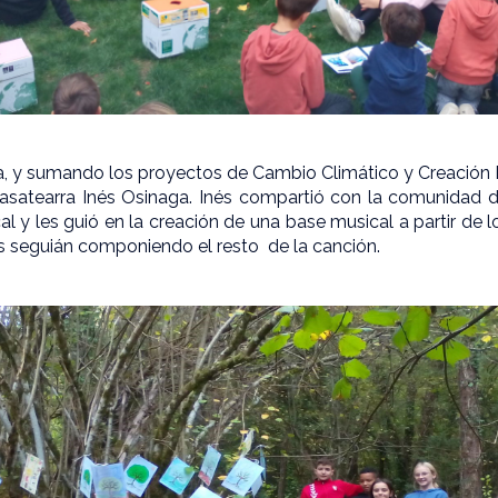
ada, y sumando los proyectos de Cambio Climático y Creación D
rrasatearra Inés Osinaga. Inés compartió con la comunidad di
al y les guió en la creación de una base musical a partir de 
 seguián componiendo el resto de la canción.