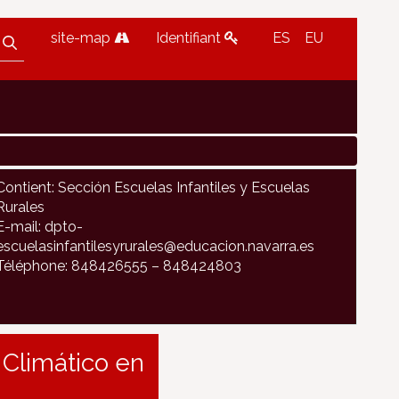
site-map
Identifiant
ES
EU
Contient: Sección Escuelas Infantiles y Escuelas
Rurales
E-mail: dpto-
escuelasinfantilesyrurales@educacion.navarra.es
Téléphone: 848426555 – 848424803
 Climático en