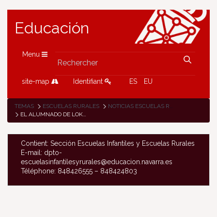
Educación
Menu
site-map
Identifiant
ES
EU
TEMAS
ESCUELAS RURALES
NOTICIAS ESCUELAS RURALES
EL ALUMNADO DE LOKIZ SE EMBARCA EN UN NUEVO PROYECTO SOBRE LA PREHISTORIA
Contient: Sección Escuelas Infantiles y Escuelas Rurales
E-mail: dpto-
escuelasinfantilesyrurales@educacion.navarra.es
Téléphone: 848426555 – 848424803