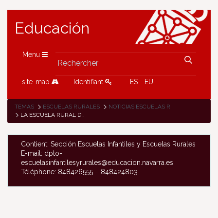
Educación
Menu
site-map
Identifiant
ES
EU
TEMAS
ESCUELAS RURALES
NOTICIAS ESCUELAS RURALES
LA ESCUELA RURAL DE RONCAL CIERRA EL CICLO DE SESIONES FORMATIVAS DE ACOGIDA AL PROFESORADO DE ESCUELAS RURALES
Contient: Sección Escuelas Infantiles y Escuelas Rurales
E-mail: dpto-
escuelasinfantilesyrurales@educacion.navarra.es
Téléphone: 848426555 – 848424803