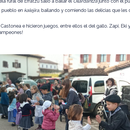
la rural de Erratzu salió a bailar el
Oilardantza
junto con el p
l pueblo en
kalejira
, bailando y comiendo las delicias que les
stonea e hicieron juegos, entre ellos el del gallo. Zapi, Eki 
 campeones!