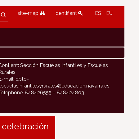
site-map
Identifiant
ES
EU
Contient: Sección Escuelas Infantiles y Escuelas
Rurales
E-mail: dpto-
escuelasinfantilesyrurales@educacion.navarra.es
Téléphone: 848426555 – 848424803
 celebración