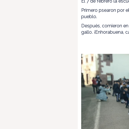
El 7 de febrero la escue
Primero psearon por e
pueblo.
Después, comieron en Ca
gallo. ¡Enhorabuena,