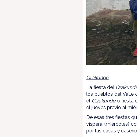
Orakunde
La fiesta del
Orakund
los pueblos del Valle
el
Gizakunde
o fiesta 
el jueves previo al mi
De esas tres fiestas 
víspera (miércoles) c
por las casas y caserí