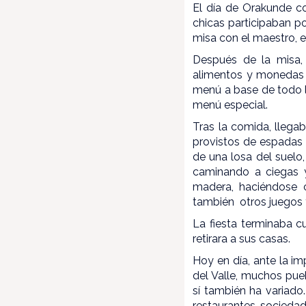
El día de Orakunde c
chicas participaban po
misa con el maestro, e
Después de la misa, 
alimentos y monedas 
menú a base de todo l
menú especial.
Tras la comida, llegab
provistos de espadas 
de una losa del suelo
caminando a ciegas y
madera, haciéndose co
también otros juegos y
La fiesta terminaba 
retirara a sus casas.
Hoy en día, ante la i
del Valle, muchos pueb
sí también ha variado
restaurantes, socieda