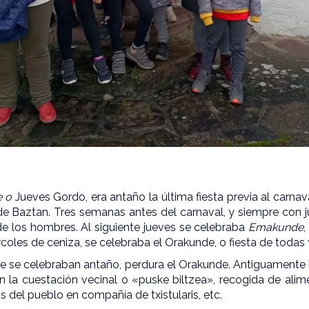
e o
Jueves Gordo, era antaño la última fiesta previa al carna
 de Baztan. Tres semanas antes del carnaval, y siempre con j
de los hombres. Al siguiente jueves se celebraba
Emakunde
,
ércoles de ceniza, se celebraba el Orakunde, o fiesta de todas
que se celebraban antaño, perdura el Orakunde. Antiguamente 
on la cuestación vecinal o «puske biltzea», recogida de alim
os del pueblo en compañía de txistularis, etc.