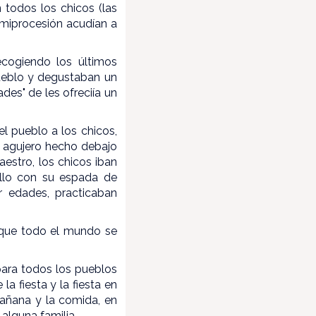
todos los chicos (las
semiprocesión acudían a
ecogiendo los últimos
ueblo y degustaban un
dades" de les ofreciía un
el pueblo a los chicos,
n agujero hecho debajo
estro, los chicos iban
allo con su espada de
or edades, practicaban
 que todo el mundo se
para todos los pueblos
a fiesta y la fiesta en
mañana y la comida, en
 alguna familia.