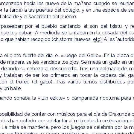
omenzaba hacia las nueve de la mañana cuando se reunían 
r la tarde) a las puertas del colegio, y en una especie de 
l alcalde y el sacerdote del pueblo.
paseaban por el pueblo cantando al son del txistu, y r
que les daban. A mediodía se juntaban en la posada del p
o que habían recogido (chistorra, huevos,
etc)
. A las "autori
a el plato fuerte del día, el «Juego del Gallo». En la plaza d
de madera, se les vendaba los ojos. Se metía un gallo en u
, dejando su cabeza al descubierto. Tras una palmada del ma
 trataban de ser los primeros en tocar la cabeza del g
n el trofeo (el gallo). Tras varios turnos distribuidos p
 un baile.
cuando sonaba la «ilun ezkile» o campanada nocturna para
mposibilidad de contar con músicos para el día de Orakunde 
los han optado por adelantar al miércoles la celebración de l
. La misa se mantiene, pero los juegos se celebran por la 
des gastronómicas o, como en este caso, la bajera o
txoko
de