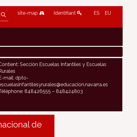
site-map
Identifiant
ES
EU
Contient: Sección Escuelas Infantiles y Escuelas
Rurales
E-mail: dpto-
escuelasinfantilesyrurales@educacion.navarra.es
Téléphone: 848426555 – 848424803
nacional de