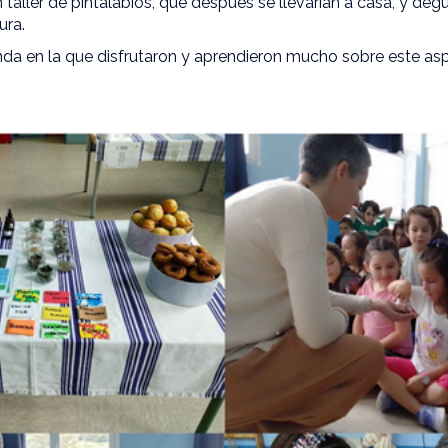
 taller de pintalabios, que después se llevarían a casa, y deg
ura.
a en la que disfrutaron y aprendieron mucho sobre este as