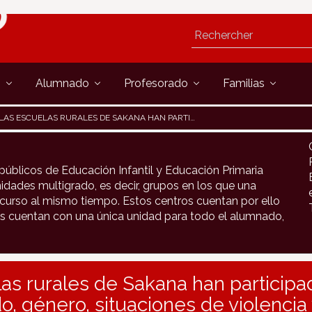
s
Alumnado
Profesorado
Familias
AS ESCUELAS RURALES DE SAKANA HAN PARTICIPADO EN EL TALLER "CUIDADO, GÉNERO, SITUACIONES DE VIOLENCIA Y USO DEL ESPACIO A TRAVÉS DEL TEATRO"
públicos de Educación Infantil y Educación Primaria
idades multigrado, es decir, grupos en los que una
urso al mismo tiempo. Estos centros cuentan por ello
s cuentan con una única unidad para todo el alumnado,
as rurales de Sakana han participa
do, género, situaciones de violencia