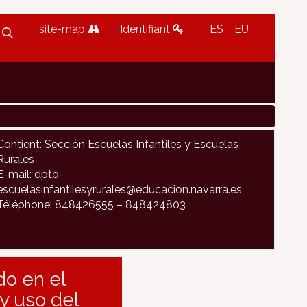
site-map
Identifiant
ES
EU
Contient: Sección Escuelas Infantiles y Escuelas
Rurales
E-mail: dpto-
escuelasinfantilesyrurales@educacion.navarra.es
Téléphone: 848426555 – 848424803
do en el
 y uso del