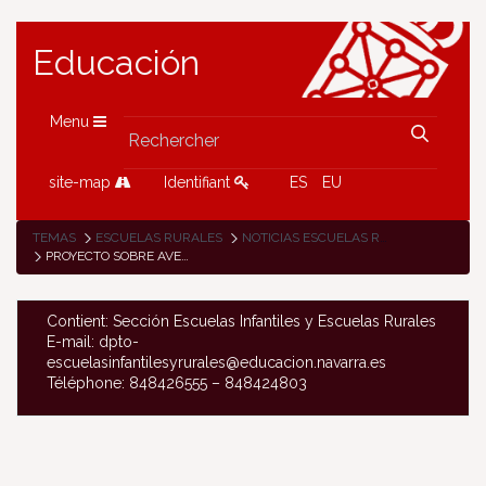
Educación
Menu
site-map
Identifiant
ES
EU
TEMAS
ESCUELAS RURALES
NOTICIAS ESCUELAS RURALES
PROYECTO SOBRE AVES AUTÓCTONAS EN LA ESCUELA RURAL DE ESPINAL
Contient: Sección Escuelas Infantiles y Escuelas Rurales
E-mail: dpto-
escuelasinfantilesyrurales@educacion.navarra.es
Téléphone: 848426555 – 848424803