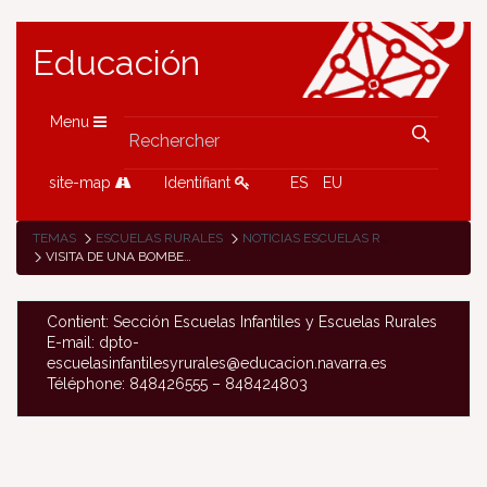
Educación
Menu
site-map
Identifiant
ES
EU
TEMAS
ESCUELAS RURALES
NOTICIAS ESCUELAS RURALES
VISITA DE UNA BOMBERA A LA ESCUELA RURAL DE MURILLO EL FRUTO
Contient: Sección Escuelas Infantiles y Escuelas Rurales
E-mail: dpto-
escuelasinfantilesyrurales@educacion.navarra.es
Téléphone: 848426555 – 848424803