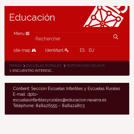
Educación
Menu
site-map
Identifiant
ES
EU
TEMAS
ESCUELAS RURALES
NOTICIAS ESCUELAS RURALES
ENCUENTRO INTERESCOLAR DEL ALUMNADO DE ESO DE ZARAITZU-ERRONKARI-ZUMAIA
Contient: Sección Escuelas Infantiles y Escuelas Rurales
E-mail: dpto-
escuelasinfantilesyrurales@educacion.navarra.es
Téléphone: 848426555 – 848424803