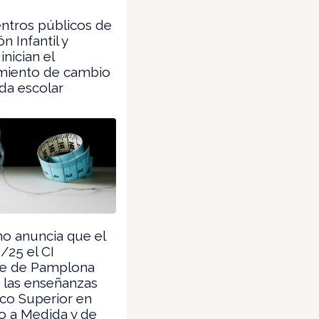
ntros públicos de
n Infantil y
inician el
miento de cambio
da escolar
o anuncia que el
/25 el CI
e de Pamplona
 las enseñanzas
co Superior en
o a Medida y de