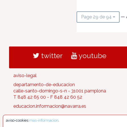
— 
Page 29 de 94
twitter
youtube
aviso-legal
departamento-de-educacion
calle-santo-domingo-s-n - 31001 pamplona
T 848 42 65 00 - F 848 42 60 52
educacion.informacion@navarra.es
aviso-cookies
mas-informacion
.