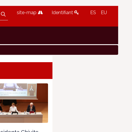
site-map
Identifiant
ES
EU
sidenta Chivite