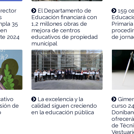
irector
El Departamento de
159 ce
s
Educación financiará con
Educació
mpla 35
1,2 millones obras de
Primaria 
 en
mejora de centros
procedi
te 2024
educativos de propiedad
de jorna
municipal
ativo
La excelencia y la
Gimen
usión de
calidad siguen creciendo
curso 24
o
en la educación pública
Doniban
ofrecerá
de Técni
Vestuari