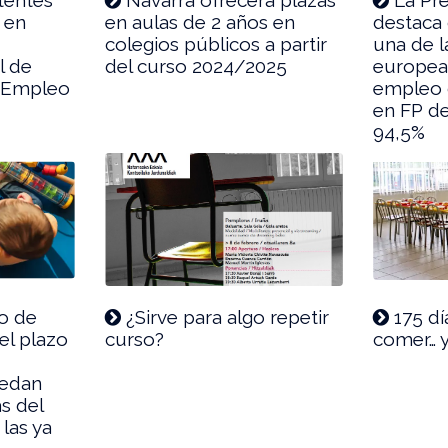
 en
en aulas de 2 años en
destaca
colegios públicos a partir
una de l
l de
del curso 2024/2025
europea
l Empleo
empleo 
en FP de
94,5%
o de
¿Sirve para algo repetir
175 dí
el plazo
curso?
comer… 
uedan
s del
 las ya