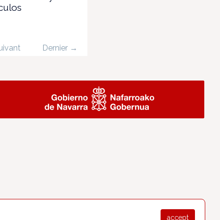
culos
uivant
Dernier →
accept