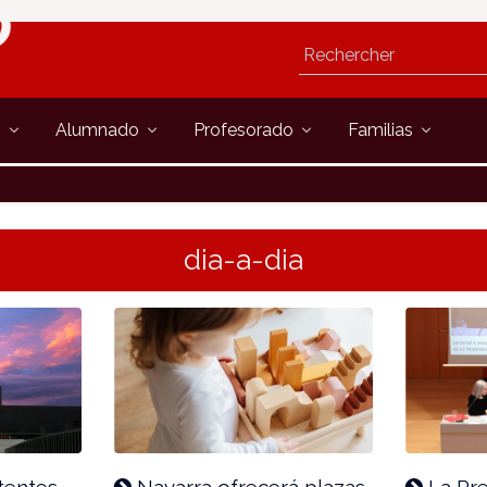
s
Alumnado
Profesorado
Familias
dia-a-dia
tentes
Navarra ofrecerá plazas
La Pre