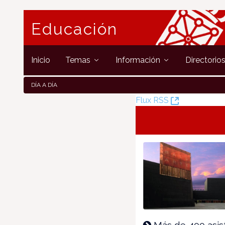
Educación
Inicio
Temas
Información
Directorio
DÍA A DÍA
(Ouvre
Flux RSS
la
nouvelle
fenêtre)
Más de 400 asis