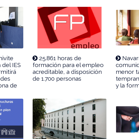
ivite
25.861 horas de
Navarr
n del IES
formación para el empleo
comunid
mitirá
acreditable, a disposición
menor t
ades
de 1.700 personas
tempran
zona de
y la for