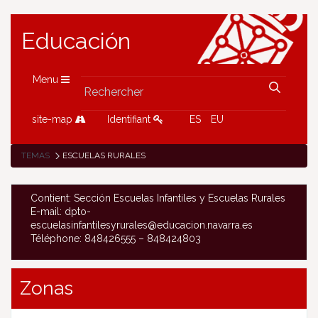
Educación
Menu
site-map
Identifiant
ES
EU
TEMAS
ESCUELAS RURALES
Contient: Sección Escuelas Infantiles y Escuelas Rurales
E-mail: dpto-
escuelasinfantilesyrurales@educacion.navarra.es
Téléphone: 848426555 – 848424803
Zonas