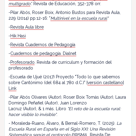
multigrado
”.
Revista de Educación, 352-378 orr.
-Pilar Abós, Roser Boix, Antonio Bustos para Revista Aula,
229 (2014) pp.12-16: "
Multinivel en la escuela rural
"
-
Revista Aula libre
-
Hik Hasi
-
Revista Cuadernos de Pedagogía
-
Cuadernos de pedagogía. Dialnet
-
Profesorado
. Revista de curriculum y formación del
profesorado
-Escuela de Ujué (2017) Proyecto "Todo lo que sabemos
sobre Cantónimo (del 684 al 780 d.C.)" [
versión castellano
]
Link
-Pilar Abós Olivares (Autor), Roser Boix Tomàs (Autor), Laura
Domingo Peñafiel (Autor), Juan Lorenzo
Lacruz (Autor), & 1 más. Libro
"El reto de la escuela rural:
hacer visible lo invisible"
.
- Moraleda-Ruano, Álvaro, & Bernal-Romero, T. (2025).
La
Escuela Rural en España en el Siglo XXI: Una Revisión
Sistemática según el protocolo PRISMA
. Revista De