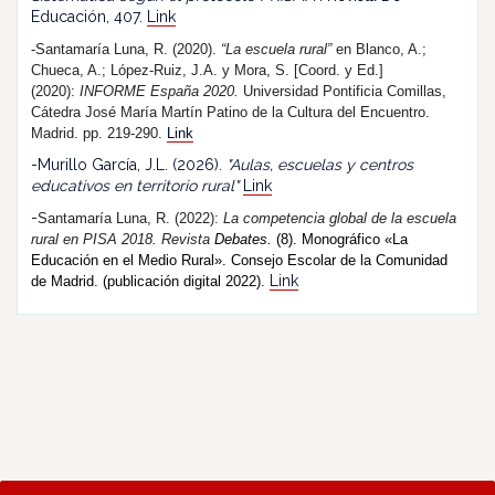
Educación, 407.
Link
-Santamaría Luna, R. (2020).
“La escuela rural”
en Blanco, A.;
Chueca, A.; López-Ruiz, J.A. y Mora, S. [Coord. y Ed.]
(2020):
INFORME España 2020.
Universidad Pontificia Comillas,
Cátedra José María Martín Patino de la Cultura del Encuentro.
Madrid. pp. 219-290.
Link
-Murillo García, J.L. (2026).
"Aulas, escuelas y centros
educativos en territorio rural"
Link
-
Santamaría Luna, R. (202
2
):
La competencia global de la escuela
rural en PISA 2018.
R
evista
Debates.
(8). Monográfico «La
Educación en el Medio Rural». Consejo Escolar de la Comunidad
Link
de Madrid. (publicación digital 2022).