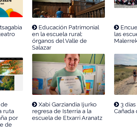
tsagabia
Educación Patrimonial
Encue
 teatro
en la escuela rural:
las escu
órganos del Valle de
Malerre
Salazar
 de
Xabi Garziandia Ijurko
3 días
a ruta
regresa de Isterria a la
Cañada 
aña por
escuela de Etxarri Aranatz
le de