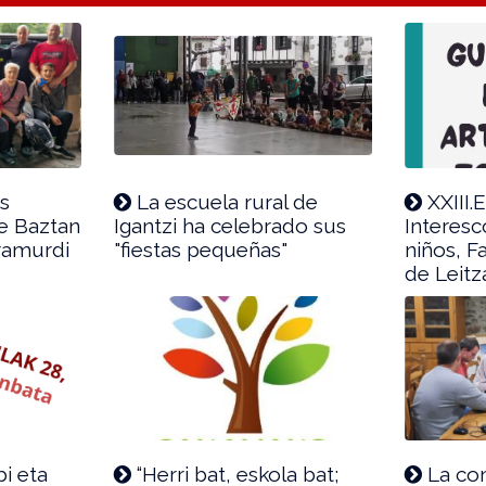
as
La escuela rural de
XXIII.
de Baztan
Igantzi ha celebrado sus
Interesc
ramurdi
"fiestas pequeñas"
niños, F
de Leitz
i eta
“Herri bat, eskola bat;
La co