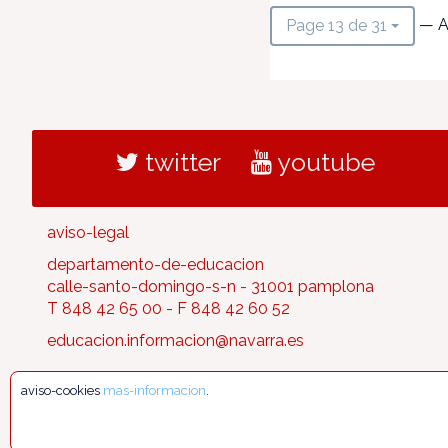
— A
Page 13 de 31
twitter
youtube
aviso-legal
departamento-de-educacion
calle-santo-domingo-s-n - 31001 pamplona
T 848 42 65 00 - F 848 42 60 52
educacion.informacion@navarra.es
aviso-cookies
mas-informacion
.