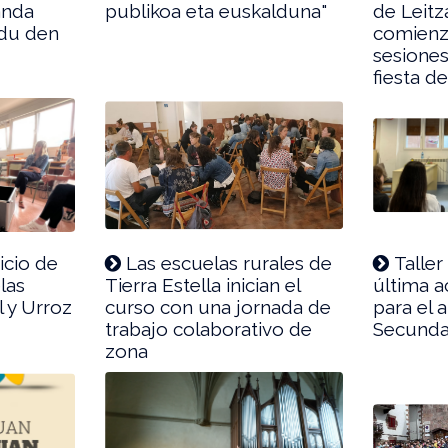
anda
publikoa eta euskalduna"
de Leitz
ldu den
comienz
sesiones
fiesta d
icio de
Las escuelas rurales de
Taller
las
Tierra Estella inician el
última a
l y Urroz
curso con una jornada de
para el
trabajo colaborativo de
Secunda
zona