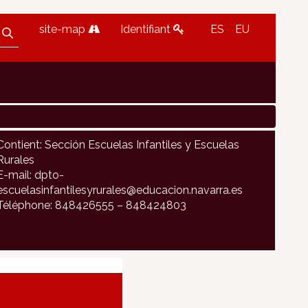
site-map
Identifiant
ES
EU
Contient: Sección Escuelas Infantiles y Escuelas
Rurales
E-mail: dpto-
escuelasinfantilesyrurales@educacion.navarra.es
Téléphone: 848426555 – 848424803