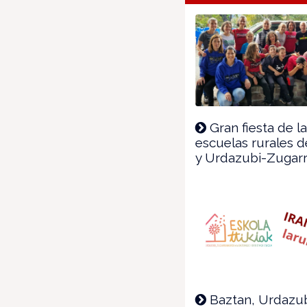
fenêtre)
Gran fiesta de l
escuelas rurales 
y Urdazubi-Zugar
Baztan, Urdazub