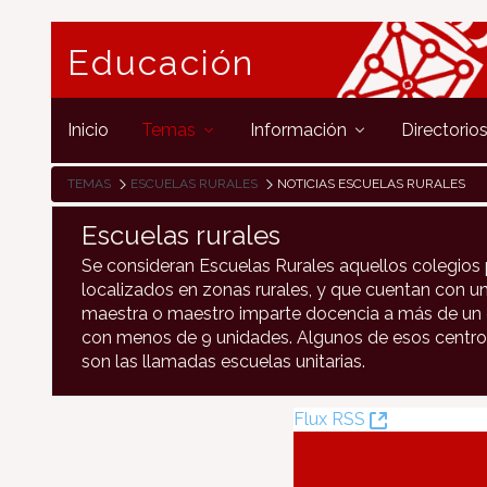
Educación
Inicio
Temas
Información
Directorio
TEMAS
ESCUELAS RURALES
NOTICIAS ESCUELAS RURALES
Escuelas rurales
Se consideran Escuelas Rurales aquellos colegios 
localizados en zonas rurales, y que cuentan con un
maestra o maestro imparte docencia a más de un c
con menos de 9 unidades. Algunos de esos centro
son las llamadas escuelas unitarias.
(Ouvre
Flux RSS
la
nouvelle