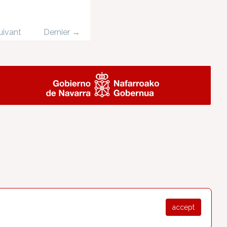
uivant
Dernier →
accept