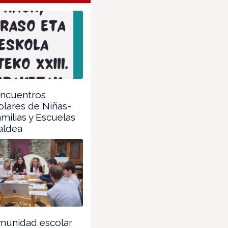
Encuentros
olares de Niñas-
amilias y Escuelas
aldea
munidad escolar