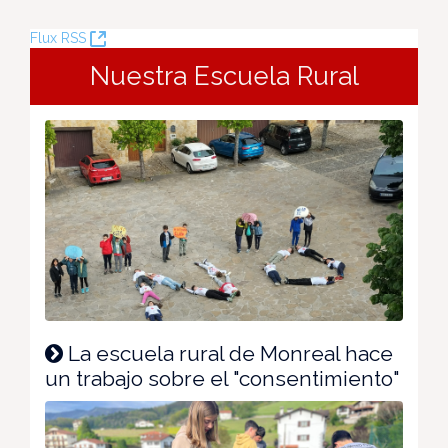
(Ouvre
Flux RSS
la
Nuestra Escuela Rural
nouvelle
fenêtre)
La escuela rural de Monreal hace
un trabajo sobre el "consentimiento"