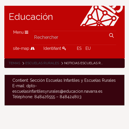
Educación
Menu
site-map
Identifiant
ES
EU
TEMAS
ESCUELAS RURALES
NOTICIAS ESCUELAS RURALES
Contient: Sección Escuelas Infantiles y Escuelas Rurales
E-mail: dpto-
escuelasinfantilesyrurales@educacion.navarra.es
Téléphone: 848426555 – 848424803