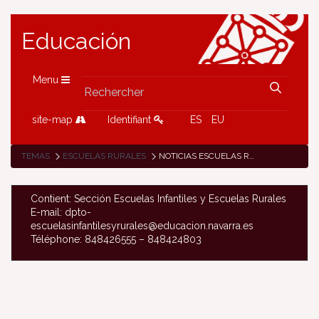
Educación
Menu
site-map
Identifiant
ES
EU
TEMAS
ESCUELAS RURALES
NOTICIAS ESCUELAS RURALES
Contient: Sección Escuelas Infantiles y Escuelas Rurales
E-mail: dpto-
escuelasinfantilesyrurales@educacion.navarra.es
Téléphone: 848426555 – 848424803