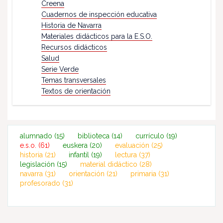
Creena
Cuadernos de inspección educativa
Historia de Navarra
Materiales didácticos para la E.S.O.
Recursos didácticos
Salud
Serie Verde
Temas transversales
Textos de orientación
alumnado
(15)
biblioteca
(14)
currículo
(19)
e.s.o.
(61)
euskera
(20)
evaluación
(25)
historia
(21)
infantil
(19)
lectura
(37)
legislación
(15)
material didáctico
(28)
navarra
(31)
orientación
(21)
primaria
(31)
profesorado
(31)