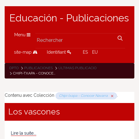
Educación - Publicaciones
Menu
site-map
Identifiant
ES
EU
DPTO
PUBLICACIONES
ÚLTIMAS PUBLICACIONES
CHIPI-TXAPA - CONOCER NAVARRA
Contenu avec Colección
.
Chipi-txapa - Conocer Navarra
Los vascones
Lire la suite...