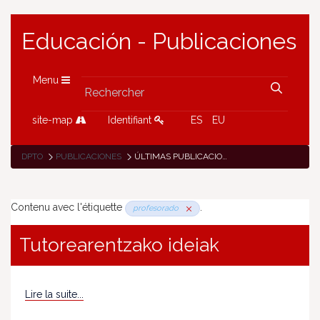
Educación - Publicaciones
Menu
site-map
Identifiant
ES
EU
DPTO
PUBLICACIONES
ÚLTIMAS PUBLICACIONES
Contenu avec l'étiquette
.
profesorado
Tutorearentzako ideiak
Lire la suite...