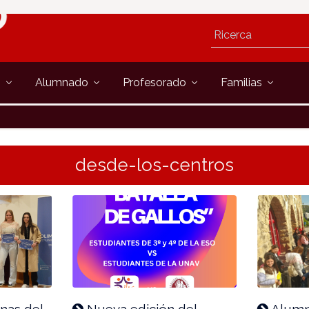
s
Alumnado
Profesorado
Familias
desde-los-centros
nas del
Nueva edición del
Alumna