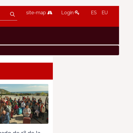
site-map
Login
ES
EU
do de 1º de la