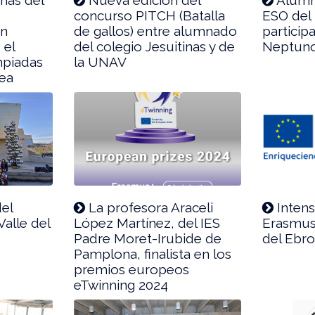
concurso PITCH (Batalla
ESO del
en
de gallos) entre alumnado
particip
 el
del colegio Jesuitinas y de
Neptuno
mpiadas
la UNAV
pea
del
La profesora Araceli
Intens
alle del
López Martínez, del IES
Erasmus+
Padre Moret-Irubide de
del Ebro
Pamplona, finalista en los
premios europeos
eTwinning 2024