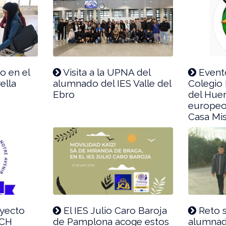
o en el
Visita a la UPNA del
Event
ella
alumnado del IES Valle del
Colegio
Ebro
del Huer
europeos
Casa Mis
oyecto
El IES Julio Caro Baroja
Reto s
SCH
de Pamplona acoge estos
alumnad