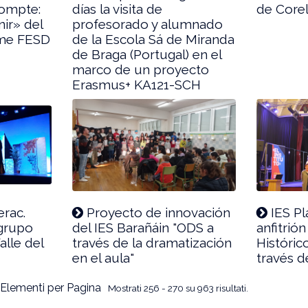
ompte:
días la visita de
de Corel
ir» del
profesorado y alumnado
ame FESD
de la Escola Sá de Miranda
de Braga (Portugal) en el
marco de un proyecto
Erasmus+ KA121-SCH
rac.
Proyecto de innovación
IES Pl
 grupo
del IES Barañáin "ODS a
anfitrión
alle del
través de la dramatización
Históric
en el aula"
través d
Elementi per Pagina
Mostrati 256 - 270 su 963 risultati.