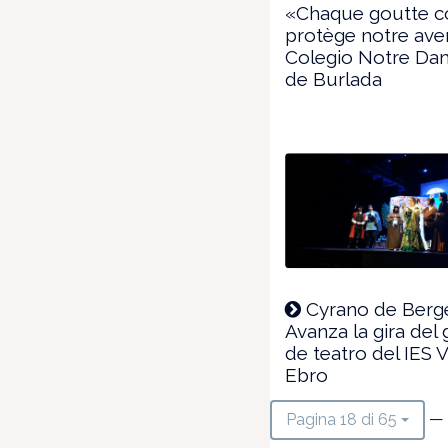
«Chaque goutte c
protège notre aven
Colegio Notre D
de Burlada
Cyrano de Berge
Avanza la gira del
de teatro del IES V
Ebro
— 
Pagina 18 di 65