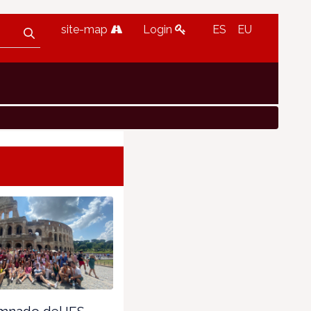
site-map
Login
ES
EU
mnado del IES