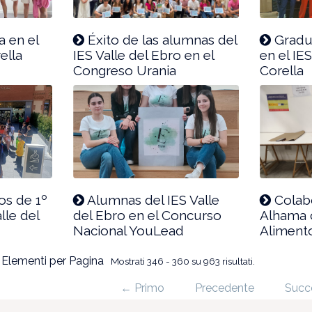
a en el
Éxito de las alumnas del
Gradua
ella
IES Valle del Ebro en el
en el IE
Congreso Urania
Corella
os de 1º
Alumnas del IES Valle
Colabo
lle del
del Ebro en el Concurso
Alhama 
Nacional YouLead
Aliment
Elementi per Pagina
Mostrati 346 - 360 su 963 risultati.
← Primo
Precedente
Succ