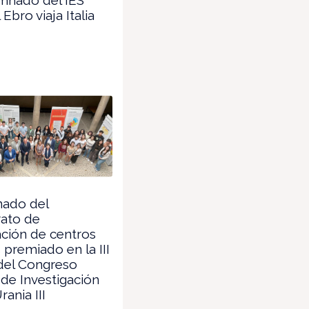
 Ebro viaja Italia
ado del
rato de
ación de centros
 premiado en la III
del Congreso
de Investigación
ania III