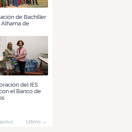
ción de Bachiller
S Alhama de
ración del IES
con el Banco de
os
essivo
Ultimo →