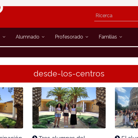
s
Alumnado
Profesorado
Familias
desde-los-centros
icipación
Tres alumnas del
El alu