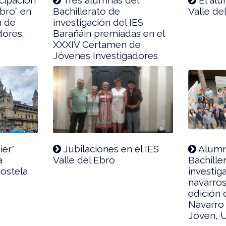
Ebro” en
Bachillerato de
Valle del
n de
investigación del IES
dores.
Barañáin premiadas en el
XXXIV Certamen de
Jóvenes Investigadores
ier"
Jubilaciones en el IES
Alumn
a
Valle del Ebro
Bachille
ostela
investig
navarros
edición 
Navarro 
Joven, Ur