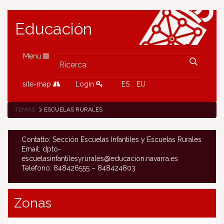
Educación
Menù
site-map
Login
ES
EU
TEMAS
ESCUELAS RURALES
Contatto: Sección Escuelas Infantiles y Escuelas Rurales
Email: dpto-
escuelasinfantilesyrurales@educacion.navarra.es
Telefono: 848426555 – 848424803
Zonas