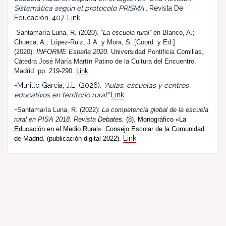
Sistemática según el protocolo PRISMA
. Revista De
Educación, 407.
Link
-Santamaría Luna, R. (2020).
“La escuela rural”
en Blanco, A.;
Chueca, A.; López-Ruiz, J.A. y Mora, S. [Coord. y Ed.]
(2020):
INFORME España 2020.
Universidad Pontificia Comillas,
Cátedra José María Martín Patino de la Cultura del Encuentro.
Madrid. pp. 219-290.
Link
-Murillo García, J.L. (2026).
"Aulas, escuelas y centros
educativos en territorio rural"
Link
-
Santamaría Luna, R. (202
2
):
La competencia global de la escuela
rural en PISA 2018.
R
evista
Debates.
(8). Monográfico «La
Educación en el Medio Rural». Consejo Escolar de la Comunidad
Link
de Madrid. (publicación digital 2022).