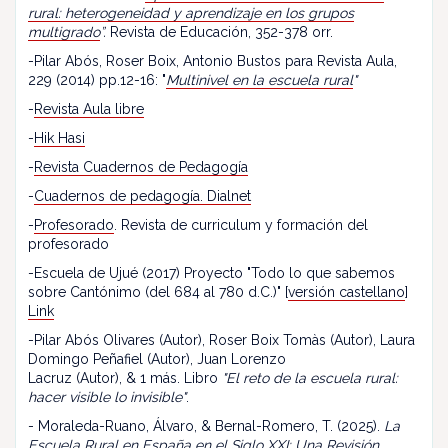
rural: heterogeneidad y aprendizaje en los grupos
multigrado
”.
Revista de Educación, 352-378 orr.
-Pilar Abós, Roser Boix, Antonio Bustos para Revista Aula,
229 (2014) pp.12-16: "
Multinivel en la escuela rural
"
-
Revista Aula libre
-
Hik Hasi
-
Revista Cuadernos de Pedagogía
-
Cuadernos de pedagogía. Dialnet
-
Profesorado
. Revista de curriculum y formación del
profesorado
-Escuela de Ujué (2017) Proyecto "Todo lo que sabemos
sobre Cantónimo (del 684 al 780 d.C.)" [
versión castellano
]
Link
-Pilar Abós Olivares (Autor), Roser Boix Tomàs (Autor), Laura
Domingo Peñafiel (Autor), Juan Lorenzo
Lacruz (Autor), & 1 más. Libro
"El reto de la escuela rural:
hacer visible lo invisible"
.
- Moraleda-Ruano, Álvaro, & Bernal-Romero, T. (2025).
La
Escuela Rural en España en el Siglo XXI: Una Revisión