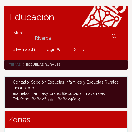
Educación
Menù
site-map
Login
ES
EU
TEMAS
ESCUELAS RURALES
Contatto: Sección Escuelas Infantiles y Escuelas Rurales
Email: dpto-
escuelasinfantilesyrurales@educacion.navarra.es
Telefono: 848426555 – 848424803
Zonas