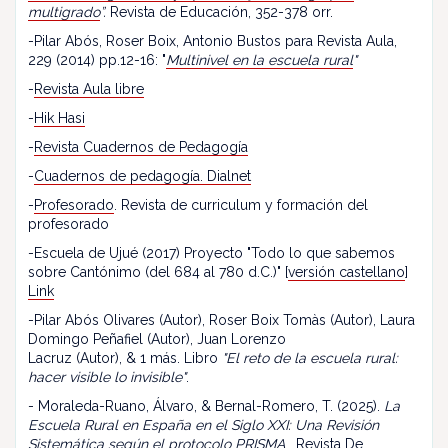
multigrado
”.
Revista de Educación, 352-378 orr.
-Pilar Abós, Roser Boix, Antonio Bustos para Revista Aula,
229 (2014) pp.12-16: "
Multinivel en la escuela rural
"
-
Revista Aula libre
-
Hik Hasi
-
Revista Cuadernos de Pedagogía
-
Cuadernos de pedagogía. Dialnet
-
Profesorado
. Revista de curriculum y formación del
profesorado
-Escuela de Ujué (2017) Proyecto "Todo lo que sabemos
sobre Cantónimo (del 684 al 780 d.C.)" [
versión castellano
]
Link
-Pilar Abós Olivares (Autor), Roser Boix Tomàs (Autor), Laura
Domingo Peñafiel (Autor), Juan Lorenzo
Lacruz (Autor), & 1 más. Libro
"El reto de la escuela rural:
hacer visible lo invisible"
.
- Moraleda-Ruano, Álvaro, & Bernal-Romero, T. (2025).
La
Escuela Rural en España en el Siglo XXI: Una Revisión
Sistemática según el protocolo PRISMA
. Revista De