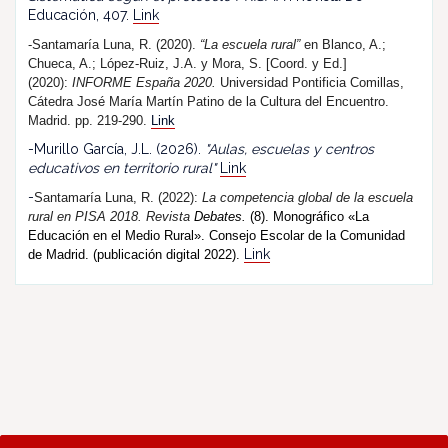
Educación, 407.
Link
-Santamaría Luna, R. (2020).
“La escuela rural”
en Blanco, A.;
Chueca, A.; López-Ruiz, J.A. y Mora, S. [Coord. y Ed.]
(2020):
INFORME España 2020.
Universidad Pontificia Comillas,
Cátedra José María Martín Patino de la Cultura del Encuentro.
Madrid. pp. 219-290.
Link
-Murillo García, J.L. (2026).
"Aulas, escuelas y centros
educativos en territorio rural"
Link
-
Santamaría Luna, R. (202
2
):
La competencia global de la escuela
rural en PISA 2018.
R
evista
Debates.
(8). Monográfico «La
Educación en el Medio Rural». Consejo Escolar de la Comunidad
Link
de Madrid. (publicación digital 2022).