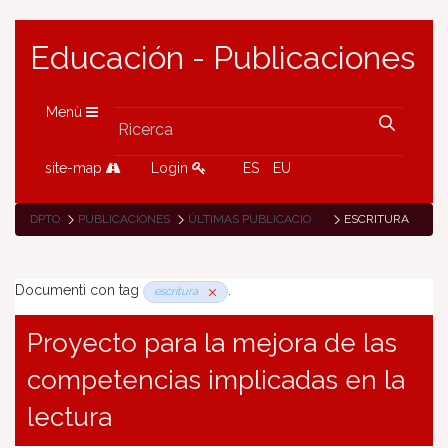
Educación - Publicaciones
Menù
site-map
Login
ES
EU
DPTO
PUBLICACIONES
ÚLTIMAS PUBLICACIONES
ESCRITURA
Documenti con tag
.
escritura
Proyecto para la mejora de las
competencias implicadas en la
lectura