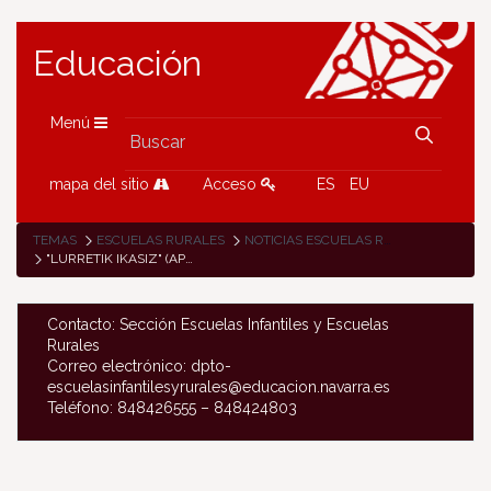
Educación
Menú
mapa del sitio
Acceso
ES
EU
TEMAS
ESCUELAS RURALES
NOTICIAS ESCUELAS RURALES
"LURRETIK IKASIZ" (APRENDIENDO DE LA TIERRA), PROYECTO PARA ACERCAR AL ALUMNADO DE LA COMARCA DE BAZTAN, BORTZIRIAK Y XARETA A LA PRODUCCIÓN ALIMENTARIA NATURAL Y SALUDABLE
Contacto: Sección Escuelas Infantiles y Escuelas
Rurales
Correo electrónico: dpto-
escuelasinfantilesyrurales@educacion.navarra.es
Teléfono: 848426555 – 848424803