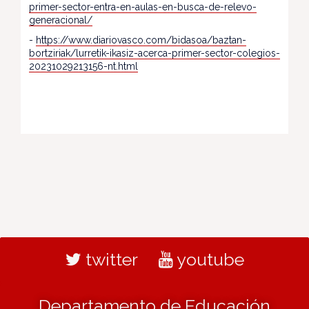
primer-sector-entra-en-aulas-en-busca-de-relevo-
generacional/
-
https://www.diariovasco.com/bidasoa/baztan-
bortziriak/lurretik-ikasiz-acerca-primer-sector-colegios-
20231029213156-nt.html
twitter
youtube
Departamento de Educación