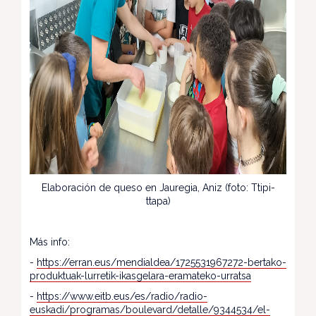
Elaboración de queso en Jauregia, Aniz (foto: Ttipi-
ttapa)
Más info:
-
https://erran.eus/mendialdea/1725531967272-bertako-
produktuak-lurretik-ikasgelara-eramateko-urratsa
-
https://www.eitb.eus/es/radio/radio-
euskadi/programas/boulevard/detalle/9344534/el-