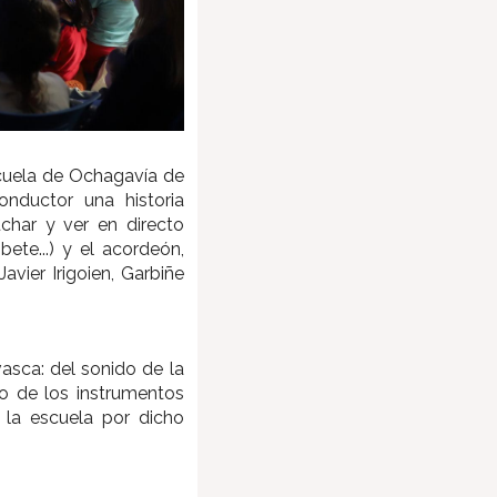
scuela de Ochagavía de
nductor una historia
uchar y ver en directo
bete...) y el acordeón,
avier Irigoien, Garbiñe
asca: del sonido de la
so de los instrumentos
á la escuela por dicho