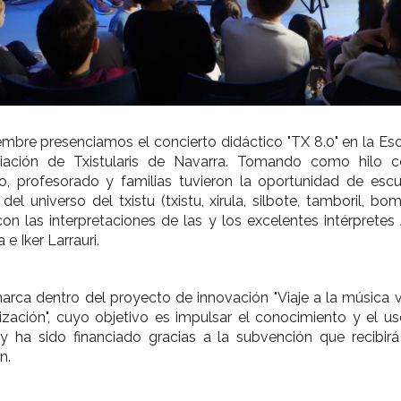
mbre presenciamos el concierto didáctico "TX 8.0" en la E
ación de Txistularis de Navarra. Tomando como hilo co
o, profesorado y familias tuvieron la oportunidad de esc
el universo del txistu (txistu, xirula, silbote, tamboril, bom
on las interpretaciones de las y los excelentes intérpretes J
 e Iker Larrauri.
arca dentro del proyecto de innovación "Viaje a la música v
alización", cuyo objetivo es impulsar el conocimiento y el u
 y ha sido financiado gracias a la subvención que recibir
n.