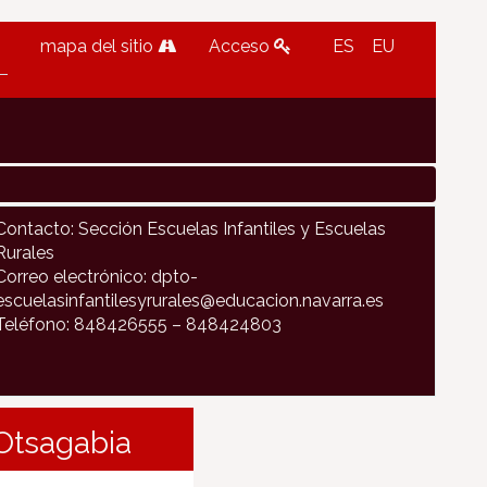
mapa del sitio
Acceso
ES
EU
Contacto: Sección Escuelas Infantiles y Escuelas
Rurales
Correo electrónico: dpto-
escuelasinfantilesyrurales@educacion.navarra.es
Teléfono: 848426555 – 848424803
 Otsagabia