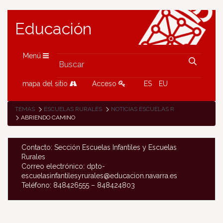
Educación
Menú
mapa del sitio
Acceso
ES
EU
TEMAS
ESCUELAS RURALES
NOTICIAS ESCUELAS RURALES
ABRIENDO CAMINO
Contacto: Sección Escuelas Infantiles y Escuelas
Rurales
Correo electrónico: dpto-
escuelasinfantilesyrurales@educacion.navarra.es
Teléfono: 848426555 – 848424803