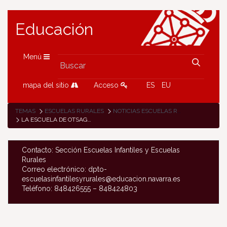
Educación
Menú
mapa del sitio
Acceso
ES
EU
TEMAS
ESCUELAS RURALES
NOTICIAS ESCUELAS RURALES
LA ESCUELA DE OTSAGABIA INVITA AL PUEBLO AL TEATRO
Contacto: Sección Escuelas Infantiles y Escuelas
Rurales
Correo electrónico: dpto-
escuelasinfantilesyrurales@educacion.navarra.es
Teléfono: 848426555 – 848424803