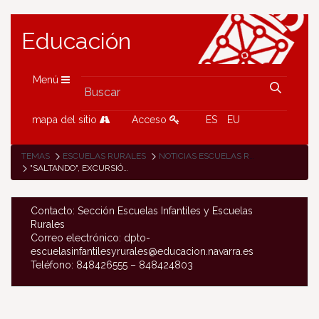
Educación
Menú
mapa del sitio
Acceso
ES
EU
TEMAS
ESCUELAS RURALES
NOTICIAS ESCUELAS RURALES
"SALTANDO", EXCURSIÓN DE LAS ESCUELAS RURALES DE BAZTAN
Contacto: Sección Escuelas Infantiles y Escuelas
Rurales
Correo electrónico: dpto-
escuelasinfantilesyrurales@educacion.navarra.es
Teléfono: 848426555 – 848424803