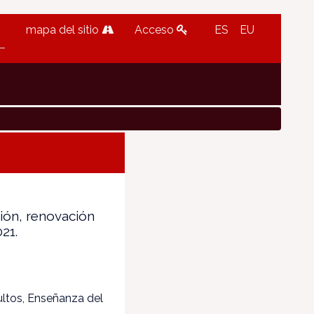
mapa del sitio
Acceso
ES
EU
ión, renovación
21.
ultos, Enseñanza del