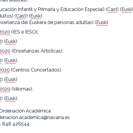
ucación Infantil y Primaria y Educación Especial) (
Cast
) (
Eusk
ultos) (
Cast
) (
Eusk
)
Enseñanza del Euskera de personas adultas) (
Eusk)
/2020
(IES e IESO).
t
) (
Eusk
)
/2020
(Enseñanzas Artísticas).
t
) (
Eusk
)
2020
(Centros Concertados).
t
) (
Eusk
)
/2020
(Idiomas).
t
) (
Eusk
)
e Ordenación Académica
rdenacion.academica@navarra.es
 - 848 426544