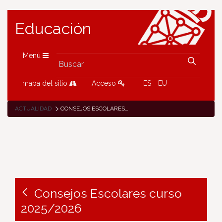
Educación
Menú
mapa del sitio
Acceso
ES
EU
ACTUALIDAD
CONSEJOS ESCOLARES CURSO 2025/2026
Consejos Escolares curso
2025/2026