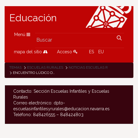
Educación
Menú
mapa del sitio
Acceso
ES
EU
TEMAS
ESCUELAS RURALES
NOTICIAS ESCUELAS RURALES
ENCUENTRO LÚDICO DE LAS ESCUELAS RURALES DE AUÑAMENDI
Contacto: Sección Escuelas Infantiles y Escuelas
Rurales
Correo electrónico: dpto-
escuelasinfantilesyrurales@educacion.navarra.es
Teléfono: 848426555 – 848424803