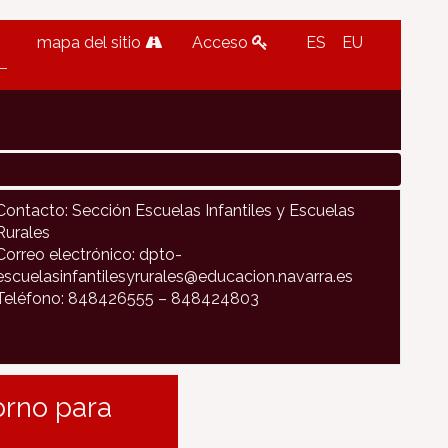
mapa del sitio
Acceso
ES
EU
Contacto: Sección Escuelas Infantiles y Escuelas
Rurales
Correo electrónico: dpto-
escuelasinfantilesyrurales@educacion.navarra.es
Teléfono: 848426555 – 848424803
orno para