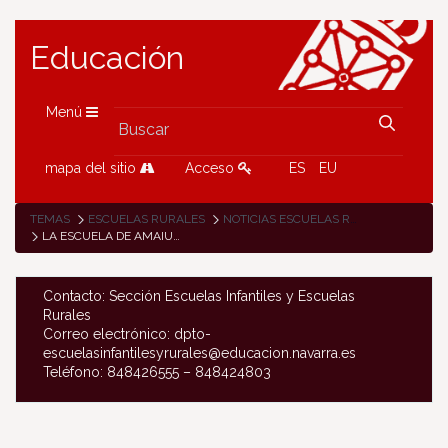
Educación
Menú
mapa del sitio
Acceso
ES
EU
TEMAS
ESCUELAS RURALES
NOTICIAS ESCUELAS RURALES
LA ESCUELA DE AMAIUR CELEBRÓ SU DÍA DEL PIJAMA
Contacto: Sección Escuelas Infantiles y Escuelas
Rurales
Correo electrónico: dpto-
escuelasinfantilesyrurales@educacion.navarra.es
Teléfono: 848426555 – 848424803