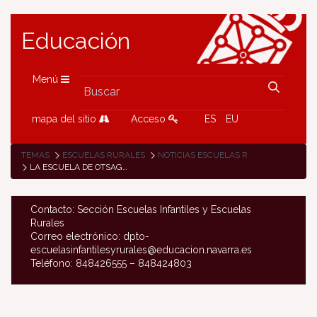
Educación
Menú
mapa del sitio
Acceso
ES
EU
TEMAS
ESCUELAS RURALES
NOTICIAS ESCUELAS RURALES
LA ESCUELA DE OTSAGABIA HA RECIBIDO LA VISITA DEL CINEASTA OSKAR ALEGRIA
Contacto: Sección Escuelas Infantiles y Escuelas
Rurales
Correo electrónico: dpto-
escuelasinfantilesyrurales@educacion.navarra.es
Teléfono: 848426555 – 848424803