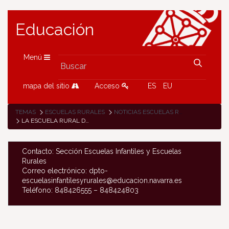
Educación
Menú
mapa del sitio
Acceso
ES
EU
TEMAS
ESCUELAS RURALES
NOTICIAS ESCUELAS RURALES
LA ESCUELA RURAL DE LUMBIER ESTRENA AULA IKASNOVA
Contacto: Sección Escuelas Infantiles y Escuelas
Rurales
Correo electrónico: dpto-
escuelasinfantilesyrurales@educacion.navarra.es
Teléfono: 848426555 – 848424803