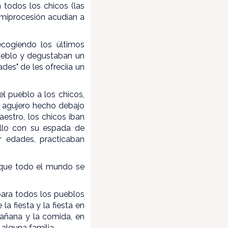
todos los chicos (las
semiprocesión acudían a
ecogiendo los últimos
ueblo y degustaban un
dades" de les ofreciía un
el pueblo a los chicos,
n agujero hecho debajo
estro, los chicos iban
allo con su espada de
or edades, practicaban
 que todo el mundo se
para todos los pueblos
a fiesta y la fiesta en
mañana y la comida, en
 alguna familia.