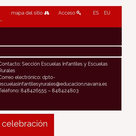
mapa del sitio
Acceso
ES
EU
Contacto: Sección Escuelas Infantiles y Escuelas
Rurales
Correo electrónico: dpto-
escuelasinfantilesyrurales@educacion.navarra.es
Teléfono: 848426555 – 848424803
 celebración