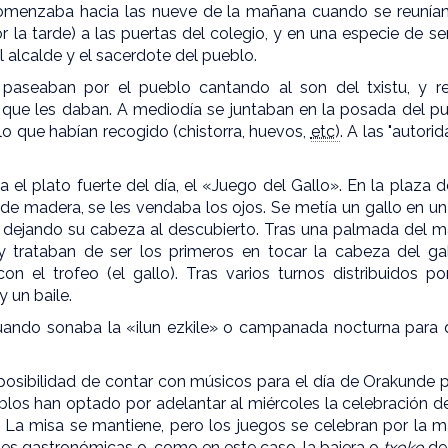
omenzaba hacia las nueve de la mañana cuando se reunían 
r la tarde) a las puertas del colegio, y en una especie de 
l alcalde y el sacerdote del pueblo.
paseaban por el pueblo cantando al son del txistu, y r
que les daban. A mediodía se juntaban en la posada del p
o que habían recogido (chistorra, huevos,
etc)
. A las "autori
a el plato fuerte del día, el «Juego del Gallo». En la plaza d
de madera, se les vendaba los ojos. Se metía un gallo en u
, dejando su cabeza al descubierto. Tras una palmada del ma
 trataban de ser los primeros en tocar la cabeza del g
n el trofeo (el gallo). Tras varios turnos distribuidos p
 un baile.
cuando sonaba la «ilun ezkile» o campanada nocturna para
mposibilidad de contar con músicos para el día de Orakunde 
los han optado por adelantar al miércoles la celebración de l
. La misa se mantiene, pero los juegos se celebran por la 
des gastronómicas o, como en este caso, la bajera o
txoko
de