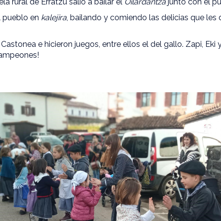
la rural de Erratzu salió a bailar el
Oilardantza
junto con el p
l pueblo en
kalejira
, bailando y comiendo las delicias que les
stonea e hicieron juegos, entre ellos el del gallo. Zapi, Eki 
 campeones!