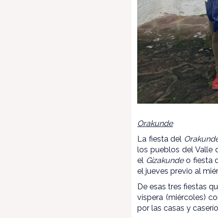
Orakunde
La fiesta del
Orakund
los pueblos del Valle
el
Gizakunde
o fiesta 
el jueves previo al mi
De esas tres fiestas 
víspera (miércoles) c
por las casas y caserí