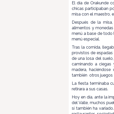
El día de Orakunde c
chicas participaban po
misa con el maestro, e
Después de la misa, 
alimentos y monedas 
menú a base de todo l
menú especial.
Tras la comida, llegab
provistos de espadas 
de una losa del suelo
caminando a ciegas y
madera, haciéndose co
también otros juegos y
La fiesta terminaba 
retirara a sus casas.
Hoy en día, ante la i
del Valle, muchos pueb
sí también ha variado
restaurantes, socieda