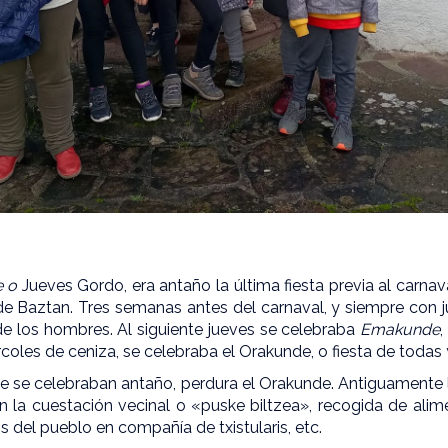
e o
Jueves Gordo, era antaño la última fiesta previa al carna
 de Baztan. Tres semanas antes del carnaval, y siempre con j
de los hombres. Al siguiente jueves se celebraba
Emakunde
,
ércoles de ceniza, se celebraba el Orakunde, o fiesta de todas
que se celebraban antaño, perdura el Orakunde. Antiguamente 
on la cuestación vecinal o «puske biltzea», recogida de alim
os del pueblo en compañía de txistularis, etc.