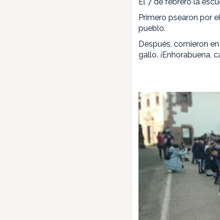
El 7 de febrero la escue
Primero psearon por e
pueblo.
Después, comieron en Ca
gallo. ¡Enhorabuena,