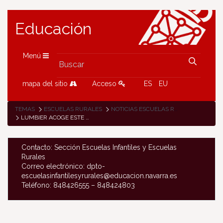
Educación
Menú
mapa del sitio
Acceso
ES
EU
TEMAS
ESCUELAS RURALES
NOTICIAS ESCUELAS RURALES
LUMBIER ACOGE ESTE AÑO LA FIESTA DE LAS ESCUELAS RURALES DE ZONA
Contacto: Sección Escuelas Infantiles y Escuelas
Rurales
Correo electrónico: dpto-
escuelasinfantilesyrurales@educacion.navarra.es
Teléfono: 848426555 – 848424803