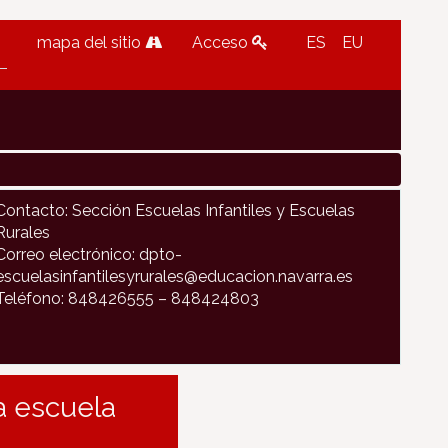
mapa del sitio
Acceso
ES
EU
Contacto: Sección Escuelas Infantiles y Escuelas
Rurales
Correo electrónico: dpto-
escuelasinfantilesyrurales@educacion.navarra.es
Teléfono: 848426555 – 848424803
la escuela