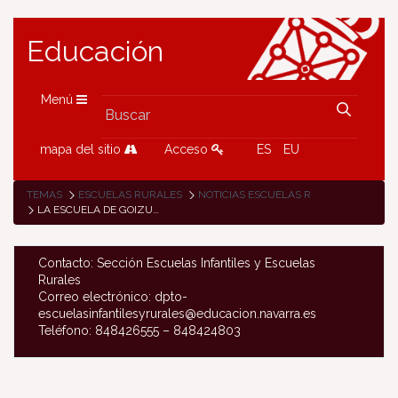
Educación
Menú
mapa del sitio
Acceso
ES
EU
TEMAS
ESCUELAS RURALES
NOTICIAS ESCUELAS RURALES
LA ESCUELA DE GOIZUETA PRESENTÓ SU PROYECTO SOBRE LA ELABORACIÓN DE LA SIDRA
Contacto: Sección Escuelas Infantiles y Escuelas
Rurales
Correo electrónico: dpto-
escuelasinfantilesyrurales@educacion.navarra.es
Teléfono: 848426555 – 848424803