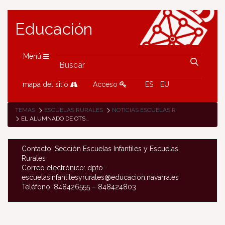
Educación
Menú
mapa del sitio
Acceso
ES
EU
TEMAS
ESCUELAS RURALES
NOTICIAS ESCUELAS RURALES
EL ALUMNADO DE OTSAGABIA, TRAS LAS FIGURAS DE PROTECCIÓN: GEOPARQUES
Contacto: Sección Escuelas Infantiles y Escuelas
Rurales
Correo electrónico: dpto-
escuelasinfantilesyrurales@educacion.navarra.es
Teléfono: 848426555 – 848424803