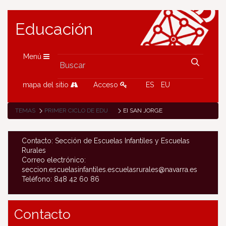
Educación
Menú
mapa del sitio
Acceso
ES
EU
TEMAS
PRIMER CICLO DE EDUCACIÓN INFANTIL (0-3 AÑOS)
EI SAN JORGE
Contacto: Sección de Escuelas Infantiles y Escuelas
Rurales
Correo electrónico:
seccion.escuelasinfantiles.escuelasrurales@navarra.es
Teléfono: 848 42 60 86
Contacto