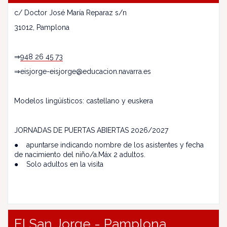
c/ Doctor José María Reparaz s/n
31012, Pamplona
⇒
948 26 45 73
⇒eisjorge-eisjorge@educacion.navarra.es
Modelos lingüísticos: castellano y euskera
JORNADAS DE PUERTAS ABIERTAS 2026/2027
● apuntarse indicando nombre de los asistentes y fecha
de nacimiento del niño/a.Máx 2 adultos.
● Solo adultos en la visita
EI San Jorge - Pamplona