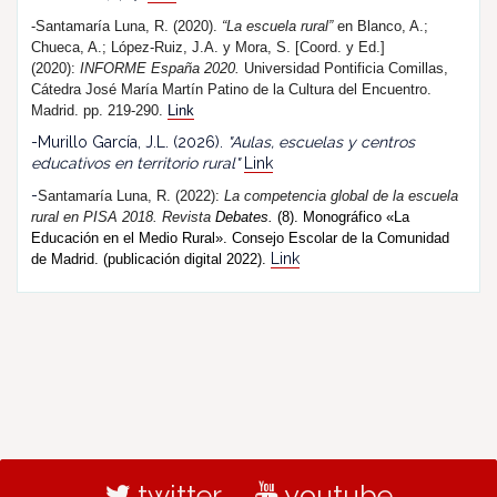
-Santamaría Luna, R. (2020).
“La escuela rural”
en Blanco, A.;
Chueca, A.; López-Ruiz, J.A. y Mora, S. [Coord. y Ed.]
(2020):
INFORME España 2020.
Universidad Pontificia Comillas,
Cátedra José María Martín Patino de la Cultura del Encuentro.
Madrid. pp. 219-290.
Link
-Murillo García, J.L. (2026).
"Aulas, escuelas y centros
educativos en territorio rural"
Link
-
Santamaría Luna, R. (202
2
):
La competencia global de la escuela
rural en PISA 2018.
R
evista
Debates.
(8). Monográfico «La
Educación en el Medio Rural». Consejo Escolar de la Comunidad
Link
de Madrid. (publicación digital 2022).
twitter
youtube