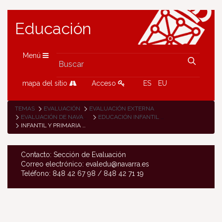
Educación
Menú
mapa del sitio
Acceso
ES
EU
TEMAS
EVALUACIÓN
EVALUACIÓN EXTERNA
EVALUACIÓN DE NAVARRA
EDUCACIÓN INFANTIL Y EP CURSOS ANTERIORES
INFANTIL Y PRIMARIA CURSO 2019-2020
Contacto: Sección de Evaluación
Correo electrónico: evaledu@navarra.es
Teléfono: 848 42 67 98 / 848 42 71 19